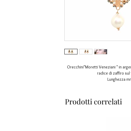
Orecchini"Moretti Veneziani " in arge
radice di zaffiro sul
Lunghezza mm
Eventuali imperfezioni rendono l' ogget
lavorazione es
Prodotti correlati