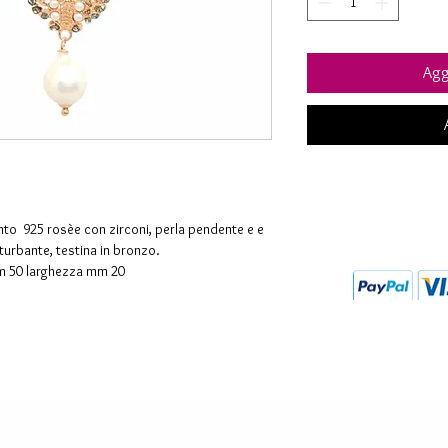
Aggi
nto 925 rosèe con zirconi, perla pendente e e
 turbante, testina in bronzo.
 50 larghezza mm 20
to unico e sono la caratteristica di una antica
clusivamente artigiana