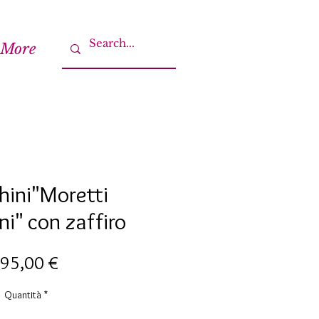
More
hini"Moretti
i" con zaffiro
Prezzo
95,00 €
Quantità
*