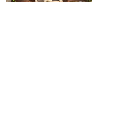
CAPRICCIVENEZIA
San Marco Bacino Orseolo 1165/c
30124 Venezia VE
Contatti
+39 041 5229891
Info@capriccivenezia.com
SEGUICI