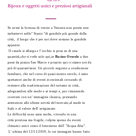
dal 1979
Bijoux e oggetti unici e preziosi
artigianali
Se avete la fortuna di venire a Venezia non potete non
imbattervi nello" Stazio "di gondole più grande della
città, il luogo che è per noi dove sostano le gondole
appunto.
Il canale si allarga e l’occhio si posa su di una
quantità,che si vede solo qui,in
Bacino Orseolo
a due
passi da piazza San Marco e proprio qui ci siamo noi da
più di quarant'anni.
Un piccolo negozio a conduzione
familiare, che nel corso di quasi mezzo secolo, è stato
spettatore anche di eventi eccezionali cercando di
resistere alla trasformazione del turismo in città,
adeguandosi alle mode e ai tempi e, pur rimanendo
coerente con un’ immagine classica, prestando
attenzione alle ultime novità del mercato,al made in
Italy e al valore dell' artigianato.
Le difficoltà sono state
molte, vivendo
in una
città
preziosa ma
fragile,
colpita spesso da eventi
climatici unici come il fenomeno dell' "Acqua Alta".
L' ultima del 12/11/2019, le cui immagini hanno fatto