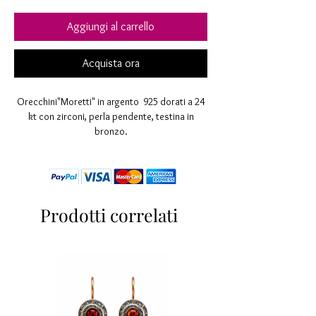
Aggiungi al carrello
Acquista ora
Orecchini"Moretti" in argento 925 dorati a 24
kt con zirconi, perla pendente, testina in
bronzo.
Lunghezza mm 50
Monachella con chiusura di sicurezza
Eventuali imperfezioni rendono l' oggetto
unico e sono la caratteristica di una antica
lavorazione esclusivamente artigiana
Prodotti correlati