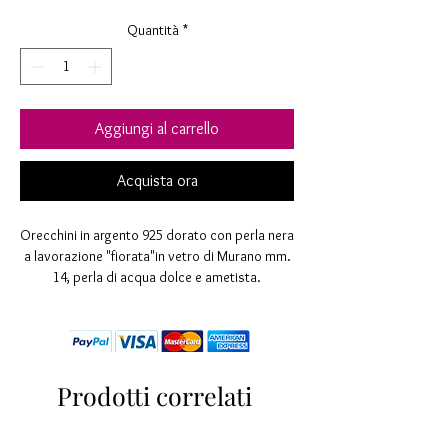
Quantità
*
Aggiungi al carrello
Acquista ora
Orecchini in argento 925 dorato con perla nera
a lavorazione "fiorata"in vetro di Murano mm.
14, perla di acqua dolce e ametista.
Lavorazione interamente eseguita a mano
secondo le antiche tecniche della tradizione
vetraria muranese
Eventuali imperfezioni sono da ritenersi un
pregio.
Prodotti correlati
Lunghezza mm. 50