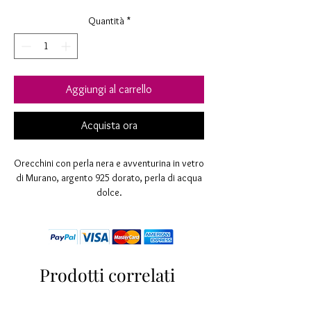
Quantità
*
Aggiungi al carrello
Acquista ora
Orecchini con perla nera e avventurina in vetro
di Murano, argento 925 dorato, perla di acqua
dolce.
Trattandosi di una lavorazione interamente
eseguita a mano, secondo antiche tecniche
della tradizione vetraria muranese, eventuali
imperfezioni sono da ritenersi un pregio.
Lunghezza mm 40
Prodotti correlati