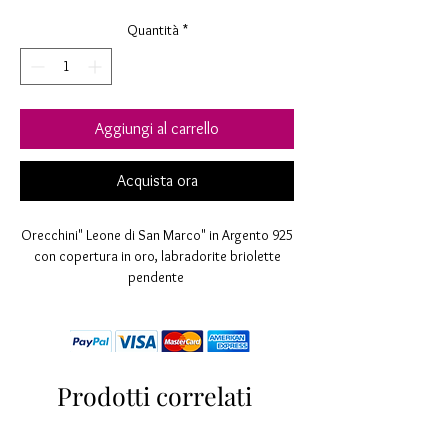
Quantità
*
Aggiungi al carrello
Acquista ora
Orecchini" Leone di San Marco" in Argento 925
con copertura in oro, labradorite briolette
pendente
Finitura lucida.
Esenti da Nickel.
Perno e farfallina di sicurezza.
L 35 l 15
Prodotti correlati