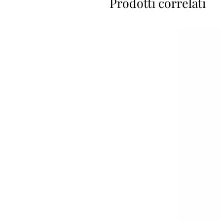
Prodotti correlati
Chiusura con mo
Un orecchino che mette in risalto
Se
Chiusura a perno con farfallina più 
Diamet