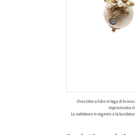
Orecchini a lobo in lega di bronz
impreziosita da
Le saldature in argento e la lucidatu
rendono inalterabil
Completamente anallergici non sott
realizzati in 