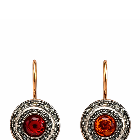
nachella di sicurezza .
 la creatività dell' artigianato italiano.
nza nickel
grande dello standard per una presa migliore.
ro perla mm 15