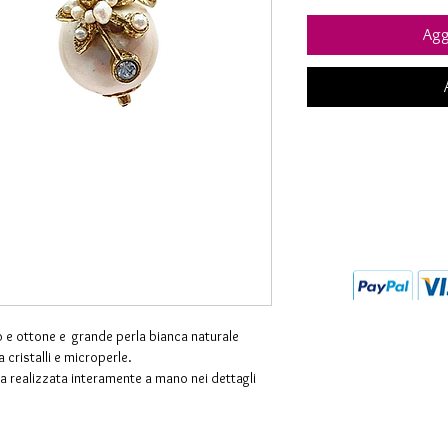
Aggi
o e ottone e grande perla bianca naturale
 cristalli e microperle.
ra realizzata interamente a mano nei dettagli
e il suo originario colore.
oposti a procedimenti chimici o galvanici e
Italia da maestri orafi.